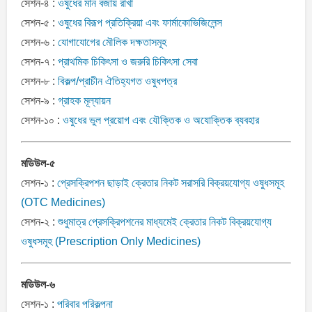
সেশন-৪ :
ওষুধের মান বজায় রাখা
সেশন-৫ :
ওষুধের বিরূপ প্রতিক্রিয়া এবং ফার্মাকোভিজিলেন্স
সেশন-৬ :
যোগাযোগের মৌলিক দক্ষতাসমূহ
সেশন-৭ :
প্রাথমিক চিকিৎসা ও জরুরি চিকিৎসা সেবা
সেশন-৮ :
বিকল্প/প্রাচীন ঐতিহ্যগত ওষুধপত্র
সেশন-৯ :
গ্রাহক মূল্যায়ন
সেশন-১০ :
ওষুধের ভুল প্রয়োগ এবং যৌক্তিক ও অযোক্তিক ব্যবহার
মডিউল-৫
সেশন-১ :
প্রেসক্রিপশন ছাড়াই ক্রেতার নিকট সরাসরি বিক্রয়যোগ্য ওষুধসমূহ
(OTC Medicines)
সেশন-২ :
শুধুমাত্র প্রেসক্রিপশনের মাধ্যমেই ক্রেতার নিকট বিক্রয়যোগ্য
ওষুধসমূহ (Prescription Only Medicines)
মডিউল-৬
সেশন-১ :
পরিবার পরিকল্পনা