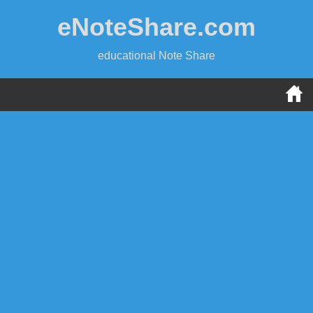
Skip
eNoteShare.com
to
content
educational Note Share