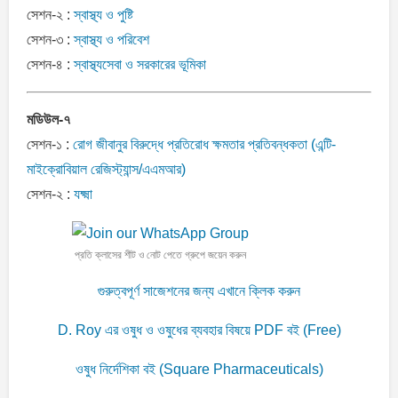
সেশন-২ :
স্বাস্থ্য ও পুষ্টি
সেশন-৩ :
স্বাস্থ্য ও পরিবেশ
সেশন-৪ :
স্বাস্থ্যসেবা ও সরকারের ভূমিকা
মডিউল-৭
সেশন-১ :
রোগ জীবানুর বিরুদ্ধে প্রতিরোধ ক্ষমতার প্রতিবন্ধকতা (এন্টি-
মাইক্রোবিয়াল রেজিস্ট্যান্স/এএমআর)
সেশন-২ :
যক্ষ্মা
প্রতি ক্লাসের শীট ও নোট পেতে গ্রুপে জয়েন করুন
গুরুত্বপূর্ণ সাজেশনের জন্য এখানে ক্লিক করুন
D. Roy এর ওষুধ ও ওষুধের ব্যবহার বিষয়ে PDF বই (Free)
ওষুধ নির্দেশিকা বই (Square Pharmaceuticals)