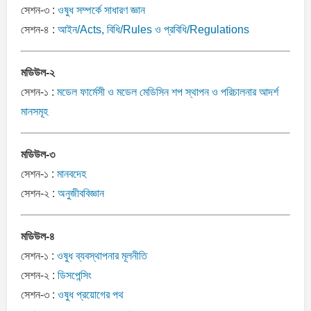
সেশন-৩ :
ওষুধ সম্পর্কে সাধারণ জ্ঞান
সেশন-৪ :
আইন/Acts, বিধি/Rules ও প্রবিধি/Regulations
মডিউল-২
সেশন-১ :
মডেল ফার্মেসী ও মডেল মেডিসিন শপ স্থাপন ও পরিচালনার আদর্শ
মানসমূহ
মডিউল-৩
সেশন-১ :
মানবদেহ
সেশন-২ :
অনুজীববিজ্ঞান
মডিউল-৪
সেশন-১ :
ওষুধ ব্যবস্থাপনার মূলনীতি
সেশন-২ :
ডিসপেন্সিং
সেশন-৩ :
ওষুধ প্রয়োগের পথ