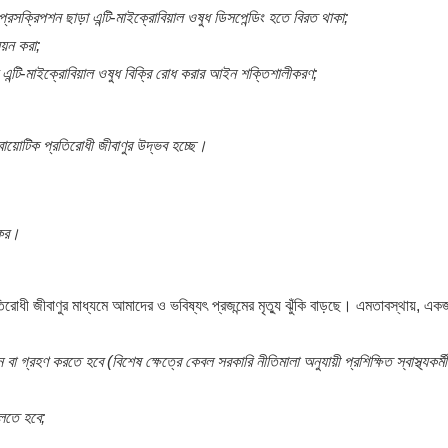
প্রেসক্রিপশন ছাড়া এন্টি-মাইক্রোবিয়াল ওষুধ ডিসপেন্ডিং হতে বিরত থাকা;
নয়ন করা;
 এন্টি-মাইক্রোবিয়াল ওষুধ বিক্রি রোধ করার আইন শক্তিশালীকরণ;
টিবায়োটিক প্রতিরোধী জীবাণুর উদ্ভব হচ্ছে।
কের।
িরোধী জীবাণুর মাধ্যমে আমাদের ও ভবিষ্যৎ প্রজন্মের মৃত্যু ঝুঁকি বাড়ছে। এমতাবস্থায়, এ
া গ্রহণ করতে হবে (বিশেষ ক্ষেত্রে কেবল সরকারি নীতিমালা অনুযায়ী প্রশিক্ষিত স্বাস্থ্যকর্মী 
চলতে হবে;