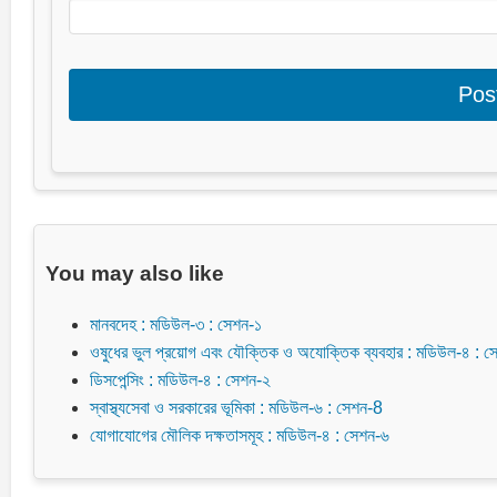
You may also like
মানবদেহ : মডিউল-৩ : সেশন-১
ওষুধের ভুল প্রয়োগ এবং যৌক্তিক ও অযোক্তিক ব্যবহার : মডিউল-৪ : 
ডিসপেন্সিং : মডিউল-৪ : সেশন-২
স্বাস্থ্যসেবা ও সরকারের ভূমিকা : মডিউল-৬ : সেশন-8
যোগাযোগের মৌলিক দক্ষতাসমূহ : মডিউল-৪ : সেশন-৬