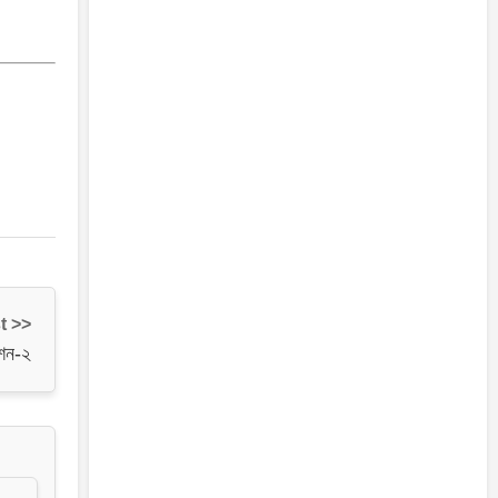
t >>
েশন-২