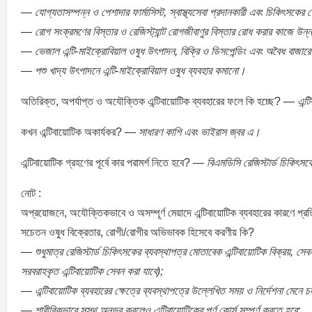
— যোগ্যতাসম্পন্ন ও পেশাদার ফার্মাসিস্ট, স্বাস্থ্যসেবা প্রদানকারী এবং চিকিৎসকের 
— রোগ সংক্রমণের বিস্তার ও রেজিস্ট্যান্ট রোগজীবাণুর বিস্তার রোধ করার কাজে উন্
— ভেজাল এন্টি-মাইক্রোবিয়াল ওষুধ উৎপাদন, বিক্রি ও ডিসপেন্ডিং এবং অবৈধ বাজারে
— পশু খাদ্য উৎপাদনে এন্টি-মাইক্রোবিয়াল ওষুধ ব্যবহার কমানো।
অতিরিক্ত, অপর্যাপ্ত ও অযৌক্তিক এন্টিবায়োটিক ব্যবহারের ফলে কি হচ্ছে? —
এন্
কখন এন্টিবায়োটিক অকার্যকর? —
সাধারণ কাশি এবং ভাইরাস জ্বর এ।
এন্টিবায়োটিক গ্রহণের পূর্বে কার পরামর্শ নিতে হবে? —
বিএমডিসি রেজিস্টার্ড চিকিৎস
নোট :
অপ্রয়োজনে, অযৌক্তিকভাবে ও অসম্পূর্ণ মেয়াদে এন্টিবায়োটিক ব্যবহারের কারণে প্রত
সচেতন ওষুধ বিক্রেতার, রোগী/রোগীর অভিভাবক হিসেবে করণীয় কি?
— শুধুমাত্র রেজিস্টার্ড চিকিৎসকের ব্যবস্থাপত্র মোতাবেক এন্টিবায়োটিক বিক্রয়, সেবন ব
সরবরাহকৃত এন্টিবায়োটিক সেবন করা যাবে);
— এন্টিবায়োটিক ব্যবহারের ক্ষেত্রে ব্যবস্থাপত্রে উল্লেখিত সময় ও নির্দেশনা মেনে 
— শারীরিকভাবে সুস্থ অনুভব করলেও এন্টিবায়োটিকের পূর্ণ কোর্স সম্পূর্ণ করতে হবে;