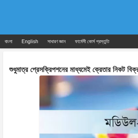
Skip
to
content
বাংলা
English
সাধারণ জ্ঞান
ফার্মেসী কোর্স প্রস্তুতি
শুধুমাত্র প্রেসক্রিপশনের মাধ্যমেই ক্রেতার নিকট বি