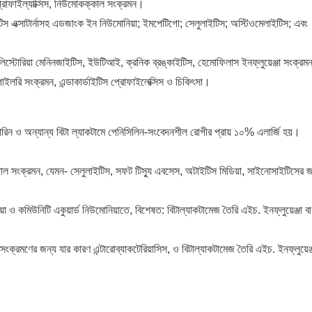
রোফাইল্যাক্সিস, নিউমোকক্কাল সংক্রমন।
িস এক্সাটার্নাসহ এডজাংক ইন নিউমোনিয়া; ইমপেটিগো; সেলুলাইটিস; অস্টিওমেলাইটিস; এবং
স্টোরিয়া মেনিনজাইটিস, ইউটিআই, ক্রনিক ব্রঙ্কাইটিস, হেমোফিলাস ইনফ্লুয়েঞ্জা সংক্রমন
লরি সংক্রমন, এন্ডাকার্ডাইটিস প্রোফাইলেক্সিস ও চিকিৎসা।
পোরিন ও অন্যান্য বিটা ল্যাকটামে পেনিসিলিন-সংবেদনশীল রোগীর প্রায় ১০% এলার্জি হয়।
োবিয়াল সংক্রমন, যেমন- সেলুলাইটিস, সফট টিস্যু এবসেস, অটাইটিস মিডিয়া, সাইনোসাইটিসের জ
য়া ও কমিউনিটি একুয়ার্ড নিউমোনিয়াতে, বিশেষত: বিটাল্যাকটামেজ তৈরি এইচ. ইনফ্লুয়েঞ্জা বা
ক্রমণের জন্য যার কারণ এন্টারোব্যাকটেরিয়াসিস, ও বিটাল্যাকটামেজ তৈরি এইচ. ইনফ্লুয়েঞ্জ