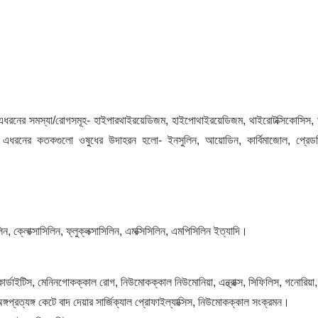
িংবা এধরনের সমস্যা/রোগসমূহ- হাইপারথাইরয়েডিজম, হাইপোথাইরয়েডিজম, থাইরোটক্সিকোসিস, 
 এধরনের কতকগুলো ওষুধের উদাহরন হলো- ইনসুলিন, আয়োডিন, কার্বিমাজোল, প্রেড
, ক্লোক্সাসিলিন, ফ্লুক্লক্সাসিলিন, এমক্সিসিলিন, এমপিসিলিন ইত্যাদি।
ার্ডাইটিস, মেনিনগোকক্কাল রোগ, নিউমোকক্কাল নিউমোনিয়া, এন্থ্রাক্স, সিফিলিস, গনোরিয়া,
্গপ্রত্যঙ্গ কেটে বাদ দেয়ার সার্জিক্যাল প্রোফাইল্যাক্সিস, নিউমোকক্কাল সংক্রমন।