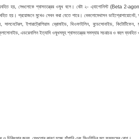
ব্যবহিত হয়, সেগুলোকে শ্বাসতন্ত্রের ওষুধ বলে। বেটা ২- এ্যাগোনিস্ট (Beta 2-ago
 ব্যবহিত হয়। প্রয়োজনে মুখেও সেবন করা যেতে পারে। বেকলোমেথাসন ডাইপ্রোপায়োনেট, ফ
, সালনেটেরল, ইপারাট্রোপিয়াম ব্রোমাইড, থিওফাইলিন, বুডেসোনাইড, কিটোটিফেন, মন্ট
াইক্লোসোনাইড, এডরেনালিন ইত্যাদি ওষুধসমূহ শ্বাসতন্ত্রের সমস্যায় সচরাচর ও বহুল ব্যবহিত
ধ ও চিকিৎসার জন্য, যেগুলোর কারণ হচ্ছে হাঁপানি এবং সিওপিডির মত ফুসফুসের রোগ।