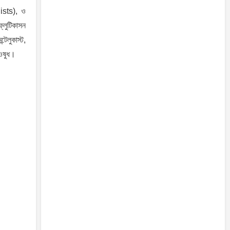
nists), ও
্লুটিকাসন
েলুকাস্ট,
 ওষুধ।