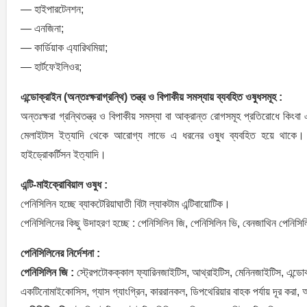
— হাইপারটেনশন;
— এনজিনা;
— কার্ডিয়াক এ্যারিথমিয়া;
— হার্টফেইলিওর;
এন্ডোক্রাইন (অন্তঃক্ষরাগ্রন্থি) তন্ত্র ও বিপাকীয় সমস্যায় ব্যবহিত ওষুধসমূহ :
অন্তঃক্ষরা গ্রন্থিতন্ত্র ও বিপাকীয় সমস্যা বা আক্রান্ত রোগসমূহ প্রতিরোধে ক
মেলাইটাস ইত্যাদি থেকে আরোগ্য লাভে এ ধরনের ওষুধ ব্যবহিত হয়ে থাকে।
হাইড্রোকর্টিসন ইত্যাদি।
এন্টি-মাইক্রোবিয়াল ওষুধ :
পেনিসিলিন হচ্ছে ব্যাকটেরিয়াঘাতী বিটা ল্যাকটাম এন্টিবায়োটিক।
পেনিসিলিনের কিছু উদাহরণ হচ্ছে : পেনিসিলিন জি, পেনিসিলিন ভি, বেনজাথিন পেনিসিলিন
পেনিসিলিনের নির্দেশনা :
পেনিসিলিন জি :
স্ট্রেপটোকক্কাল ফ্যারিনজাইটিস, আথ্রাইটিস, মেনিনজাইটিস, এন্ডোক
একটিনোমাইকোসিস, গ্যাস গ্যাংগ্রিন, কাররানকল, ডিপথেরিয়ার বাহক পর্যায় দূর করা, অঙ