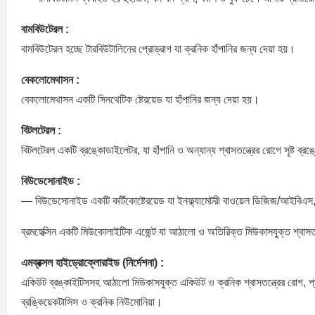
বামবিউটেরল :
বামবিউটেরল হচ্ছে টারবিউটালিনের প্রোড্রাগ যা ক্রনিক হাঁপানির জন্য দেয়া হয়।
বেকলোমেথাসন :
বেকলোমেথাসন একটি সিনথেটিক ষ্টেরয়েড যা হাঁপানির জন্য দেয়া হয়।
বিটলটেরল :
বিটলটেরল একটি ব্রঙ্কোডাইলেটর, যা হাঁপানি ও অন্যান্য শ্বাসতন্ত্রের রোগে সৃষ্ট ব
বিউডেসোনাইড :
— বিউডেসোনাইড একটি কর্টিকোষ্টেরয়েড যা ইনফ্ল্যামেটরী বাওয়েল ডিজিজ/আইবিএস, 
ব্রমহেক্সিন একটি মিউকোলাইটিক এজেন্ট যা আঠালো ও অতিরিক্ত মিউকাসযুক্ত শ্বাসত
এমব্রক্সল হাইড্রোক্লোরাইড (নির্দেশনা) :
একিউট ব্রঙ্কাইটিসসহ আঠালো মিউকাসযুক্ত একিউট ও ক্রনিক শ্বাসতন্ত্রের রোগ, প্
ব্রঙ্কিয়েকটাসিস ও ক্রনিক নিউমোনিয়া।