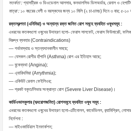
সতর্কতা :
গ্যাসট্রিক ও ডিওডেনাল আলসার, কনভালসিভ ডিসঅর্ডার, রেনাল ও হেপাটিক
মাত্রা :
১০ বছরের বেশী ও বয়স্কদের জন্য ১০ মিলি (২ চা-চামচ) দিনে ৩ বার; ৫-১০ ব
রক্তস্বল্পতা (এনিমিয়া) ও অন্যান্য রক্ত জনিত রোগ সমূহে ব্যবহিত ওষুধসমূহ :
এধরনের কতকগুলো ওষুধের উদাহরণ হলো- ফেরাস সালফেট, ফেরাস ফিউমারেট, ফলিক এ
বিরুদ্ধ ব্যবহার (Contraindications)
— গর্ভাবস্থায় ও স্তন্যদানকালীন সময়ে;
— যেসকল রোগীর হাঁপানি (Asthma) রোগ এর ইতিহাস আছে;
— বুকেব্যথা (Angina);
— এ্যারিথমিয়া (Arrythmia);
— একিউট রেনাল ফেইলিওর;
— প্রকট যকৃত/লিভার সংক্রান্ত রোগ (Severe Liver Disease)।
কার্ডিওভাসকুলার (হৃদরোগজনিত) রোগসমূহে ব্যবহিত ওষুধ সমূহ :
এধরনের কতকগুলো ওষুধের উদাহরণ হলো-এটিনোলল, কার্ভেডিলল, র‍্যামিপ্রিল, লোসার
নির্দেশনা :
— মাইওকার্ডিয়াল ইনফার্কশন;