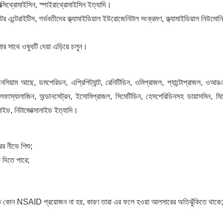
্সিথ্রোমাইসিন, স্পাইরাথ্রোমাইসিন ইত্যাদি।
র এন্টেরাইটিস, গর্ভবতীদের ক্ল্যামাইডিয়াল ইউরোজেনিটাল সংক্রমণ, ক্ল্যামাইডিয়াল নিউমোনি
োর সাথে ওষুধটি দেয়া এড়িয়ে চলুন।
গনেসিয়াম আছে, ডমপেরিডন, এপ্রিপিট্যান্ট, রেনিটিডিন, ওমিপ্রাজল, প্যান্টোপ্রাজল, ওআর
লফাস্যালাজিন, অন্ডানসেট্রন, ইসোমিপ্রাজল, সিমেটিডিন, হেসপেরিডিনসহ ডায়াসমিন, মিস
রাইড, নিটাজোক্সানাইড ইত্যাদি।
র নীভে শিশু;
 দিতে পারে;
র্যন্ত কোন NSAID প্রয়োজন না হয়, কারণ তারা এর ফলে হওয়া আলসারের অতিঝুঁকিতে থাকে;