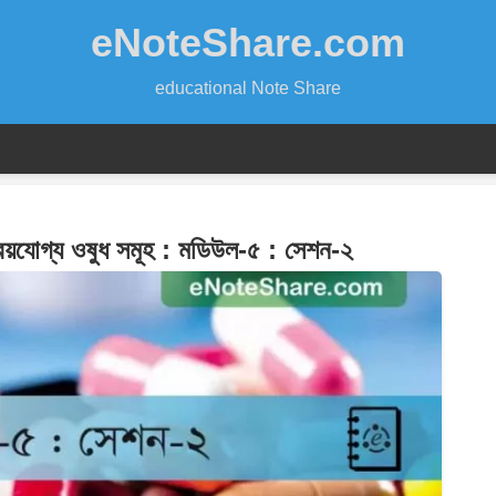
eNoteShare.com
educational Note Share
ক্রয়যোগ্য ওষুধ সমূহ : মডিউল-৫ : সেশন-২