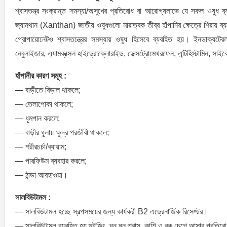
শ্বাসতন্ত্র সংক্রান্ত সমস্যা/অসুখের প্রতিরোধ বা আরোগ্যলাভে যে সকল ওষুধ 
জ্যানথান (Xanthan) জাতীয় ওষুধগুলো মারাত্বক তীব্র হাঁপানির ক্ষেত্রে শিরায়
প্রোপায়োনেটও শ্বাসতন্ত্রের সমস্যায় ওষুধ হিসেবে ব্যবহিত হয়। ইনডাক্যটেরল
নেবুলাইজার, এ্যামব্রক্সল হাইড্রোক্লোরাইড, ডেক্সট্রোমেথরফেন, এন্টিহিস্টামিন, স
হাঁপানীর কারণ সমূহ :
— বাড়ীতে বিড়াল থাকলে;
— তেলাপোকা থাকলে;
— ধূমপান করলে;
— বাড়ীর ধূলায় ক্ষুদ্র পরজীবী থাকলে;
— শরীরচর্চা/ব্যায়াম;
— পারফিউম ব্যবহার করলে;
— ঠান্ডা আবহাওয়া।
সালবিউটামল :
— সালবিউটামল হচ্ছে স্বল্পসময়ের জন্য কার্যকরী B2 এড্রেনার্জিক রিসেপ্টর।
— সালবিউটামল ব্যবহিত হয় হুইজিং, ঘন ঘন শ্বাস, কাশি ও বুক চেপে আসার প্রতিরো