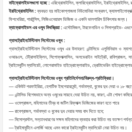
মাইক্রোলাইডসগুলো হচ্ছে :
এরিথ্রোমাইসিন, ক্লারিথ্রোমাইসিন, ইরাইথ্রোমাইসিন, রক
ইরাইথ্রোমাইসিন :
ব্যবহৃত হয় মাইকোপ্লাজমা নিউমোনিয়া সংক্রমণ, ক্যামপাইলোব্যাক্ট
ফিপথেরিয়া, পারটুসিস, লিজিওনেয়ারস ডিজিজ ও একনি ভালগারিস চিকিৎসার জন্য।
ম্যাক্রোলাইডস এর ওষুধ মিথস্ক্রিয়া :
এস্টোমিজল, টারফেনাডিন ও সিসাপ্রাইড- এগুল
গ্যাসট্রোইনটেস্টিনাল সিস্টেমের ওষুধ :
গ্যাসট্রোইনটেস্টিনাল সিস্টেমের ওষুধ এর উদাহরণ: এন্টাসিডে এলুমিনিয়াম ও ম্যা
ওআরএস, টেট্রাসাইক্লিন, সিপোফ্লাক্সাসিন, অলভেরাইন সাইট্রেট, রাবিপ্রাজল, সা
ট্রাইমেবুটিন ম্যালিয়েট, লোপেরামাইড হাইড্রোক্লোরাইড, ড্রোটাভেরিন হাইড্রোক্লো
গ্যাসট্রোইনটেস্টিনাল সিস্টেমের ওষুধ প্রতিনির্দেশনা/বিরুদ্ধ-প্রতিক্রিয়া।
— একিউট পরফাইরিয়া, হেপাটিক ইমপেয়ারমেন্ট, গর্ভাবস্থা, বুকের দুধ দেয়া ও ১৮ বছরে
— এন্টাসিড বিশেষভাবে অন্য ওষুধের সায়হে দেয়া উচিত নয়, কারণ, এটা শোষণ কমিয়ে
— ওমেপ্রাজল, মহিলাদের তীব্র বা জটিল রিফ্লাক্স ডিজিজের কারণ হতে পারে
— রাবেপ্রাজল, গর্ভাবস্থা ও বুকের দুধ দেয়ার সময় বাদ দিতে হবে;
— মিসোপ্রস্টল, সন্তানধারণের সক্ষম মহিলাদের ব্যবহার করা উচিত নয় যতক্ষণ প
— ট্রাইমাবুটিনে এলার্জি আছে এমন কারো ট্রাইমেবুটিন ম্যালিয়েট নেয়া উচিত নয়।