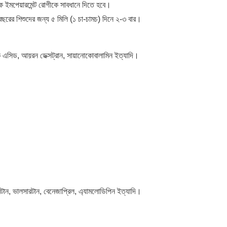
 ইমপেয়ারমেন্ট রোগীকে সাবধানে দিতে হবে।
ছরের শিশুদের জন্য ৫ মিলি (১ চা-চামচ) দিনে ২-৩ বার।
সিড, আয়রন ডেক্সট্রান, সায়ানোকোবালামিন ইত্যাদি।
টান, ভালসারটান, বেনেজাপ্রিল, এ্যামলোডিপিন ইত্যাদি।