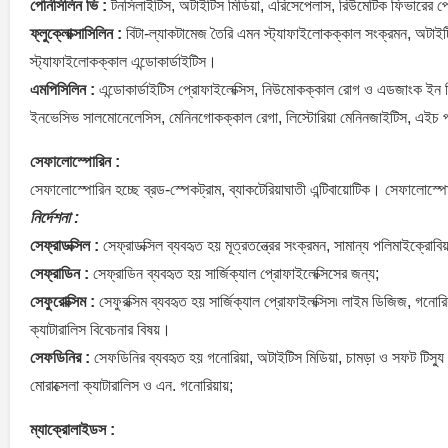
পেনিসিলিন ভি :
টনসিলাইটিস, অটাইটিস মিডিয়া, এরিসেপেলাস, রিউমেটিক ফিভারের প্
ফ্লুক্লোক্সাসিলিন :
বিটা-ল্যাকটামেজ তৈরি এমন স্ট্যাফাইলোকক্কাল সংক্রমন, অটাইট
স্ট্যাফাইলোকক্কাল এন্ডোকার্ডাইটিস।
এমপিসিলিন :
এন্ডোকার্ডাইটিস প্রোফাইলেক্সিস, নিউমোকক্কাল রোগ ও এডজাংক ইন লি
ইনভেসিভ সালমোনেলেসিস, মেনিনগোকক্কাল রেগা, লিস্টোরিয়া মেনিনজাইটিস, এইচ পাই
সেফালোস্পোরিন :
সেফালোস্পোরিন হচ্ছে ব্রড-স্পেকট্রাম, ব্যাকটেরিয়াঘাতী এন্টিবায়োটিক। সেফালোস্
নির্দেশনা :
সেফ্রাডক্সিল :
সেফ্রাডক্সিল ব্যবহৃত হয় মূত্রতন্ত্রের সংক্রমন, সামান্য পলিমাইক্র
সেফ্রাডিন :
সেফ্রাডিন ব্যবহৃত হয় সার্জিক্যাল প্রোফাইলেক্সিসের জন্য;
সেফুরোক্সিম :
সেফুরক্সিম ব্যবহৃত হয় সার্জিক্যাল প্রোফাইলক্সিস৷ লাইম ডিজিজ, গনোরি
ক্যাটারালিস বিবেচনার বিষয়।
সেফডিনির :
সেফডিনির ব্যবহৃত হয় গনোরিয়া, অটাইটিস মিডিয়া, চামড়া ও সফট টিস্যু সং
মোরাক্সেলা ক্যাটারালিস ও এন. গনোরিয়ায়;
ম্যাক্রোলাইডস :