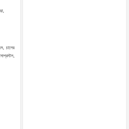
য়া,
এস, চালের
োপ্রস্টল,