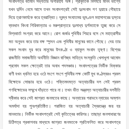
সংবাদপত্র বর্তমান সভ্যতার অপরিহার্য অঙ্গ। প্রাকৃতিক বিপর্যয়ে মানব ভাগ্যে
যখন দুর্দিন নেমে আসে তখন সংবাদপত্রই সেই দুঃসংবাদ গণ দুয়ারে পৌছায়ে
দিয়ে ত্রাণকার্যকে করে ত্বরান্বিত। দ্বন্দ্ব সংঘাতময় ভূমণ্ডল মহাসাগরের দুস্তর
ব্যবধান কিংবা গিরিকান্তার ও মরুপ্রান্তরে দুঃসাধ্য দুর্গমতাকে তুচ্ছ করে সে
বিশ্ববার্তা সংগ্রহ করে আনে। রােগ জর্জর পৃথিবীর শিয়রে বসে সে মহাত্রাসীর
মত অনুভব করে তার বক্ষ স্পন্দন এবং পৃথিবীর মানুষের কানে পৌছে। দেয় তার
সকল সংবাদ দূর করে মানুষের উৎকণ্ঠা ও ব্যাকুল সংবাদ তৃষ্ণা। বিশ্বের
রাজনীতি সমাজনীতি অর্থনীতি বিজ্ঞান বাণিজ্য সাহিত্য সংস্কৃতি খেলাধুলা আমােদ
প্রমােদ সকল ক্ষেত্রেই তার অবাধ পদসঞ্চার। সংবাদপত্রের নির্ভীক ধিক্কার
বাণী যখন ধ্বনিত হয়ে ওঠে সংগে সংগে পৃথিবীর লক্ষ কোটি মুখ কণ্ঠস্বরও প্রবল
বিক্ষোভে সোচ্চার হয়ে ওঠে। শক্তিমদমত্ত অত্যাচারীর দল সেই প্রবল
গণবিক্ষোভের সম্মুখে দাঁড়াতে পারে না। তখন ভীত সন্ত্রস্ত অত্যাচারীর দলনীতি
স্বীকার করে সেই জাগ্রত জনমতের কাছে। অন্যায়ের পরাভবে ন্যায়ের অম্লান
অমর্যাদা হয় পুনঃপ্রতিষ্ঠিত। পরাজিত হয় অত্যাচারী স্বৈরতন্ত্র জয় হয়
মানবতার। নির্ভীক সংবাদপত্রই সেই কৃতিত্বের কারিগর। তাছাড়া জনসাধারণের
চিঠিপত্র প্রকাশনার মাধ্যমে জাগ্রত জনমতকে প্রতিফলিত করে সংবাদপত্র