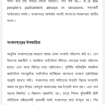
পালন করে তার পবিত্র নৈতিক দায়িত্ব। তাই বলা হয়— It is the
people’s parliament always in sessions. মন্তব্যটি
সর্বোতভাবে সার্থক। সংবাদপত্র আক্ষরিক অর্থেই জনগণের সদাজাগ্রত জাতীয়
সংসদ।
সংবাদপত্রের উপকারিতা
আধুনিক সংবাদপত্রের মাধ্যমে আমরা কেবল সংবাদই পরিবেশন করি না। দেশ
বিদেশের রাজনীতি ও সামাজিক অর্থনৈতিক বিভিন্ন ক্ষেত্রের সংবাদ পরিবেশন
ছাড়াও এতে থাকে বিচিত্র তথ্য প্রতিবেদন। পৃথিবীর পারিবারিক সামাজিক
রাজনৈতিক সাংস্কৃতিক অর্থনৈতিক বাণিজ্যিক আলোচনা গবেষণা প্রতিক্রিয়া
প্রভৃতি জানতে পারি। সংবাদপত্র পাঠে সাহিত্যের উন্নতি শিল্পের অগ্রগতি
বাজার দর যুদ্ধ বিগ্রহ খেলাধুলা আবহাওয়ার খবর ইত্যাদি জানা যায়। এতে নানা
ধরনের বিজ্ঞপ্তি ও বিজ্ঞাপন প্রকাশিত হয়। ছাত্র শিক্ষক বুদ্ধিজীবী শিল্পী
সাহিত্যিক ক্রীড়ামোদী ব্যবসায়ী সবাই সংবাদপত্র পাঠে উপকৃত হয়। শিশু