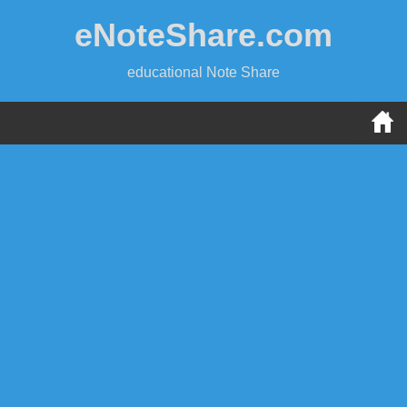
Skip
eNoteShare.com
to
content
educational Note Share