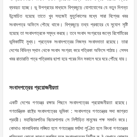
ব্যবহৃত হচ্ছে। ভূ উপগ্রহের মাধ্যমে বিশ্বজুড়ে যােগাযােগের যে নতুন দিগন্ত
উন্মােচিত হয়েছে তাতে খুব সহজেই মুহূর্তকালের মধ্যে সারা বিশ্বের খবর
সংবাদপত্র অফিসে পৌছে থাকে। বিশ্বজুড়ে তথ্য প্রবাহের যে সুযােগ সৃষ্টি
হয়েছে তা সংবাদপত্রকে সমৃদ্ধ করছে। তবে সংবাদ সংগ্রহের জন্যে রিপাের্টারের
ভূমিকাটিই মুখ্য। প্রত্যেক সংবাদপত্রের নিজস্ব সংবাদদাতা রয়েছে। তারা
দেশের বিভিন্ন স্থান থেকে সংবাদ সংগ্রহ করে পত্রিকা অফিসে পাঠায়। সেসব
খবর রাতারাতি পত্র পত্রিকায় ছাপা হয়ে পরের দিন সকালে ঘরে ঘরে পৌঁছে যায়।
সংবাদপত্রের প্রয়ােজনীয়তা
একটি দেশের গণতন্ত্র রক্ষার পিছনে সংবাদপত্রের প্রয়োজনীয়তা রয়েছে।
গণতান্ত্রিক রাষ্ট্রে সংবাদপত্রের ভূমিকা : সংবাদপত্র গণতন্ত্রের সদা জাগ্রত
প্রহরী। মহাবিচারপতির বিচারশালায় সে নিপীড়িত মানুষের পক্ষ সমর্থন করে।
কোথাও মানবাধিকার লঙ্ঘিত হলে গণতন্ত্রের মর্যাদা লুণ্ঠিত হলে কিংবা গণতন্ত্রের
পবিত্রতা কোনাে কারণে কলুষিত হলে সংবাদপত্রের নির্ভীক কণ্ঠ সেখানে সোচ্চার