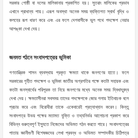
সরকার গােষ্ঠী বা দলের মালিকানায় প্রকাশিত হয়। সুতরাং মালিকের প্রভাব
এখানে প্রাধান্য পায়। এরূপ অবস্থা অনেক সময় ব্যক্তিগত স্বার্থ বৃদ্ধি ও
কলহের রূপ ধারণ করে এবং এর ফলে দেশবাসীকে ভুল পথে পদক্ষেপ নেয়ার
আশঙ্কা দেখা দেয়।
জনমত গঠনে সংবাদপত্রের ভূমিকা
গণতান্ত্রিক শাসন ব্যবস্থায় প্রকৃত ক্ষমতা থাকে জনগণের হাতে। ফলে
সরকারের গৃহীত পদক্ষেপ ও ভূমিকা জাতীয় অগ্রগতির পক্ষে কতটা সহায়ক এবং
কতটা জনস্বার্থের পরিপূরক তা নিয়ে জনগণের মধ্যে অনেক সময় দ্বিধাদ্বন্দ্ব
দেখা দেয়। ক্ষমতাসীনরা সবসময় তাদের পদক্ষেপকে জোর গলায় ইতিবাচক বলে
প্রচার করে এবং বিরােধীরা তাকে একেবারেই প্রত্যাখ্যান করেন। কিন্তু
সংবাদপত্র উভয় পক্ষের মতামত যুক্তি ও তথ্যনির্ভর আলােচনা প্রকাশ করে
বিভিন্ন গুরুত্বপূর্ণ ইস্যুতে নিজেদের অভিমত গঠন করতে পারে। সংবাদপত্রের
পাতায় জ্ঞানীগুণী বিশেষজ্ঞদের লেখা প্রবন্ধ ও অভিমত সম্পাদকীয় চিঠিপত্র