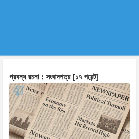
প্রবন্ধ রচনা : সংবাদপত্র [১৭ পয়েন্ট]