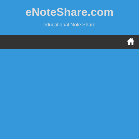
Skip
eNoteShare.com
to
content
educational Note Share