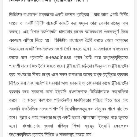
ডিজিটাল বাংলাদেশ উন্নয়নের একটি চলমান প্রক্রিয়া। যারা ভাবে একটি নির্দিষ্ট
সময়ে ও একটি নির্দিষ্ট বাজেটে কাজটি করা সম্ভব তারা বোকার রাজ্যে বাস
করছে। এই বিশাল কর্মপদ্ধতি চালানোর জন্যে অনেকগুলো গুরুত্বপূর্ণ বিষয়
একসঙ্গে এগিয়ে নিতে হয়। ডিজিটাল বাংলাদেশ তৈরি করতে গেলে আমাদের
উন্নয়নের একটি বিজ্ঞানসম্মত নকশা তৈরি করতে হবে। এ স্বপ্নকে বাস্তবায়ন
করতে হলে প্রথমেই e-readiness প্লান তৈরি করে তথ্যপ্রযুক্তিতে
পারদর্শী মানবশক্তি তৈরি করতে হবে। ইন্টারনেট কাঠামোর উন্নয়ন ও ইন্টারনেটের
ব্যয় সাধারণের সীমার মধ্যে এনে সকল জনগণের জন্যে তথ্যপ্রযুক্তির ব্যবহার
নিশ্চিত করা এবং সর্বোপরি সরকারি আধা সরকারি ও বেসরকারি কাজে ইন্টারনেটের
ব্যবহার করে স্বচ্ছতা আনা ইত্যাদি বাংলাদেশকে ডিজিটালায়নে সহযোগিতা
করবে। এ জন্যে গনগণকে পরিবর্তনশীল মানসিকতার পরিচয় দিতে হবে এবং
সরকারি রাজনৈতিক দলের পাশাপাশি বিরোধীদলসমূহকেও মানুষের পাশে দাঁড়াতে
হবে। গ্রাম ও শহর অঞ্চলের মধ্যে একটি ভালো যোগাযোগ ব্যবস্থা গড়ে তুলতে
হবে। বাংলাদেশের ব্যবসা বাণিজ্য শিক্ষা স্বাস্থ্য ইত্যাদি ক্ষেত্রেও
তথ্যপ্রযুক্তির ব্যবহার নিশ্চিত ও সহজলভ্য করতে হবে।