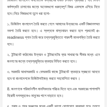
ডিজিটাল বাংলাদেশ অর্থনৈতিক উন্নয়নের একটি চলমান প্রক্রিয়া। এই বিশাল
কর্মপদ্ধতি চালানাের জন্যে অনেকগুলাে গুরুত্বপূর্ণ বিষয় একসঙ্গে এগিয়ে নিতে
হবে।নিচে বিষয়গুলাে তুলে ধরা হলাে-
১. ডিজিটাল বাংলাদেশ তৈরি করতে গেলে আমাদের উন্নয়নের একটি বিজ্ঞানসম্মত
নকশা তৈরি করতে হবে। এ স্বপ্নকে বাস্তবায়ন করতে হলে প্রথমেই e-
readiness প্লান তৈরি করে তথ্যপ্রযুক্তিতে পারদর্শী মানবশক্তি তৈরি করতে
হবে।
২. ইন্টারনেট কাঠামাের উন্নয়ন ও ইন্টারনেটের ব্যয় সাধারণের সীমার মধ্যে এনে
জনগণের জন্যে তথ্যপ্রযুক্তির ব্যবহার নিশ্চিত করতে হবে।
৩. সরকারি আধাসরকারি ও বেসরকারি কাজে ইন্টারনেট ব্যবহারে স্বচ্ছতা আনতে
হবে যা বাংলাদেশকে ডিজিটালাইজড় করতে সহযােগিতা করবে ।
8. জনগণকে পরিবর্তনশীল মানসিকতার পরিচয় দিতে হবে এবং সরকারের পাশাপাশি
বিরােধী দলসমূহকেও মানুষের পাশে দাড়াতে হবে।
৫. গ্রাম ও শহর অঞ্চলের মধ্যে একটি ভালাে যােগাযােগ ব্যবস্থা গড়ে তুলতে