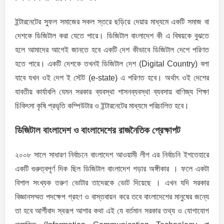
ইন্টারনেটের সুফল সমাজের সকল স্তরে ছড়িয়ে দেয়ার মাধ্যমে একটি সমাজ বা
দেশকে ডিজিটাল করা যেতে পারে। ডিজিটাল বাংলাদেশ কী এ বিষয়কে বুঝতে
হলে আমাদের আগেই জানতে হবে একটি দেশ কীভাবে ডিজিটাল দেশে পরিণত
হতে পারে। একটি দেশকে তখনই ডিজিটাল দেশ (Digital Country) বলা
যাবে যখন ওই দেশ ই স্টেট (e-state) এ পরিণত হবে। অর্থাৎ ওই দেশের
যাবতীয় কার্যাবলি যেমন সরকার ব্যবস্থা শাসনব্যবস্থা ব্যবসায় বাণিজ্য শিক্ষা
চিকিৎসা কৃষি প্রভৃতি কম্পিউটার ও ইন্টারনেটের মাধ্যমে পরিচালিত হবে।
ডিজিটাল বাংলাদেশ ও বাংলাদেশের রাজনৈতিক প্রেক্ষাপট
২০০৮ সালে সাধারণ নির্বাচনে বাংলাদেশ আওয়ামী লীগ এর নির্বাচনি ইশতেহারে
একটি গুরুত্বপূর্ণ দিক ছিল ডিজিটাল বাংলাদেশ গড়ার অঙ্গীকার । ফলে একটা
বিশাল সংখ্যক তরুণ ভােটার তাদেরকে ভােট দিয়েছে । এখন যদি সরকার
বিজ্ঞানসম্মত পদক্ষেপ গ্রহণ ও বাস্তবায়ন করে তবে বাংলাদেশের মানুষের জন্যে
তা হবে আর্শীবাদ স্বরূপ আশার কথা এই যে বর্তমান সরকার তথ্য ও যােগাযােগ