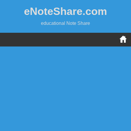
Skip
eNoteShare.com
to
content
educational Note Share