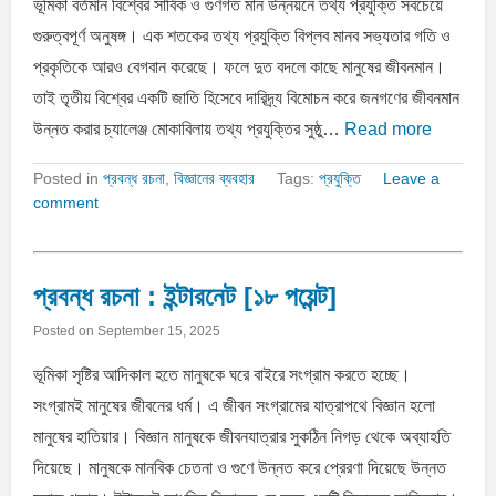
ভূমিকা বর্তমান বিশ্বের সার্বিক ও গুণগত মান উন্নয়নে তথ্য প্রযুক্তি সবচেয়ে
গুরুত্বপূর্ণ অনুষঙ্গ। এক শতকের তথ্য প্রযুক্তি বিপ্লব মানব সভ্যতার গতি ও
প্রকৃতিকে আরও বেগবান করেছে। ফলে দুত বদলে কাছে মানুষের জীবনমান।
তাই তৃতীয় বিশ্বের একটি জাতি হিসেবে দারিদ্র্য বিমােচন করে জনগণের জীবনমান
উন্নত করার চ্যালেঞ্জ মােকাবিলায় তথ্য প্রযুক্তির সুষ্ঠু…
Read more
Posted in
প্রবন্ধ রচনা
,
বিজ্ঞানের ব্যবহার
Tags:
প্রযুক্তি
Leave a
comment
প্রবন্ধ রচনা : ইন্টারনেট [১৮ পয়েন্ট]
Posted on
September 15, 2025
ভূমিকা সৃষ্টির আদিকাল হতে মানুষকে ঘরে বাইরে সংগ্রাম করতে হচ্ছে।
সংগ্রামই মানুষের জীবনের ধর্ম। এ জীবন সংগ্রামের যাত্রাপথে বিজ্ঞান হলো
মানুষের হাতিয়ার। বিজ্ঞান মানুষকে জীবনযাত্রার সুকঠিন নিগড় থেকে অব্যাহতি
দিয়েছে। মানুষকে মানবিক চেতনা ও গুণে উন্নত করে প্রেরণা দিয়েছে উন্নত