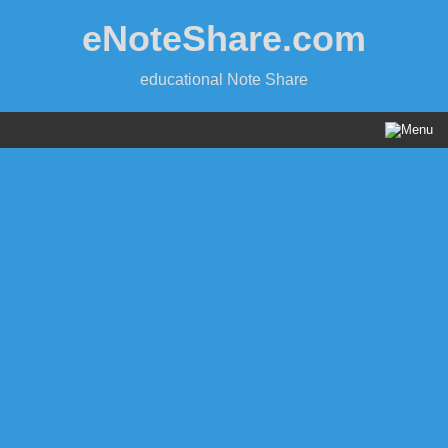
Skip
eNoteShare.com
to
content
educational Note Share