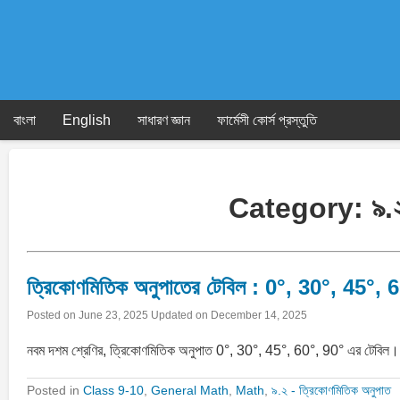
Skip
to
content
বাংলা
English
সাধারণ জ্ঞান
ফার্মেসী কোর্স প্রস্তুতি
Category:
৯.
ত্রিকোণমিতিক অনুপাতের টেবিল : 0°, 30°, 45°, 
Posted on
June 23, 2025
Updated on
December 14, 2025
নবম দশম শ্রেণির, ত্রিকোণমিতিক অনুপাত 0°, 30°, 45°, 60°, 90° এর টে
Posted in
Class 9-10
,
General Math
,
Math
,
৯.২ - ত্রিকোণমিতিক অনুপাত