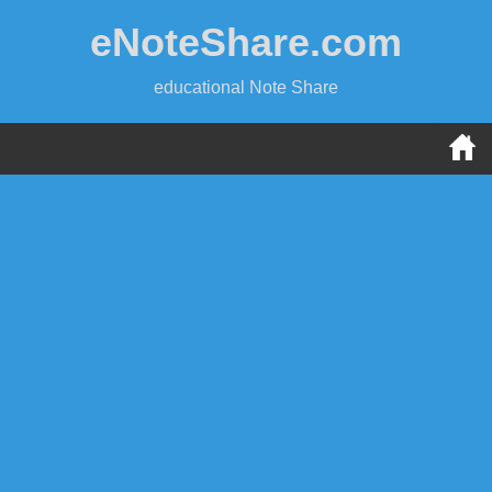
Skip
eNoteShare.com
to
content
educational Note Share