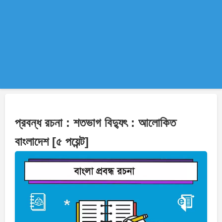
প্রবন্ধ রচনা : শতভাগ বিদ্যুৎ : আলোকিত
বাংলাদেশ [৫ পয়েন্ট]