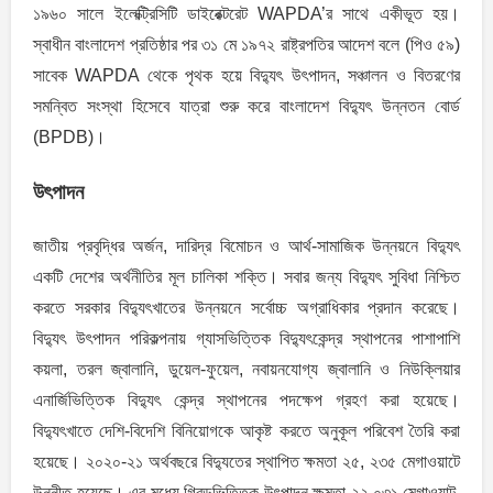
১৯৬০ সালে ইলেক্ট্রিসিটি ডাইরেক্টরেট WAPDA’র সাথে একীভূত হয়।
স্বাধীন বাংলাদেশ প্রতিষ্ঠার পর ৩১ মে ১৯৭২ রাষ্ট্রপতির আদেশ বলে (পিও ৫৯)
সাবেক WAPDA থেকে পৃথক হয়ে বিদ্যুৎ উৎপাদন, সঞ্চালন ও বিতরণের
সমন্বিত সংস্থা হিসেবে যাত্রা শুরু করে বাংলাদেশ বিদ্যুৎ উন্নতন বোর্ড
(BPDB)।
উৎপাদন
জাতীয় প্রবৃদ্ধির অর্জন, দারিদ্র বিমোচন ও আর্থ-সামাজিক উন্নয়নে বিদ্যুৎ
একটি দেশের অর্থনীতির মূল চালিকা শক্তি। সবার জন্য বিদ্যুৎ সুবিধা নিশ্চিত
করতে সরকার বিদ্যুৎখাতের উন্নয়নে সর্বোচ্চ অগ্রাধিকার প্রদান করেছে।
বিদ্যুৎ উৎপাদন পরিকল্পনায় গ্যাসভিত্তিক বিদ্যুৎকেন্দ্র স্থাপনের পাশাপাশি
কয়লা, তরল জ্বালানি, ডুয়েল-ফুয়েল, নবায়নযোগ্য জ্বালানি ও নিউক্লিয়ার
এনার্জিভিত্তিক বিদ্যুৎ কেন্দ্র স্থাপনের পদক্ষেপ গ্রহণ করা হয়েছে।
বিদ্যুৎখাতে দেশি-বিদেশি বিনিয়োগকে আকৃষ্ট করতে অনুকূল পরিবেশ তৈরি করা
হয়েছে। ২০২০-২১ অর্থবছরে বিদ্যুতের স্থাপিত ক্ষমতা ২৫, ২৩৫ মেগাওয়াটে
উন্নীত হয়েছে। এর মধ্যে গ্রিডভিত্তিক উৎপাদন ক্ষমতা ২২,০৩১ মেগাওয়াট,