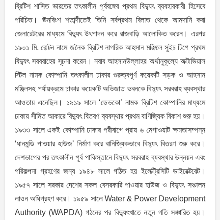
ব্রিটিশ শাসিত ভারতের তৎকালীন পূর্ববঙ্গের প্রথম বিদ্যুৎ ব্যবহারকারী হিসেবে
পরিচিত। ঊনবিংশ শতাব্দীতেই তিনি সর্বপ্রথম বিলাত থেকে আমদানি করা
জেনারেটরের মাধ্যমে বিদ্যুৎ উৎপাদন করে রাজবাড়ি আলোকিত করেন। এরপর
১৯০১ মি. বোল্টন নামে জনৈক ব্রিটিশ নাগরিক আহসান মঞ্জিলে সুইচ টিপে প্রথম
বিদ্যুৎ সরবরাহের সূচনা করেন। নবাব আহসানউল্লাহর অর্থানুকূল্যে অক্টাভিয়াস
স্টিল নামক কোম্পানি তৎকালীন ঢাকার গুরুত্বপূর্ণ কয়েকটি সড়ক ও আহসান
মঞ্জিলসহ পর্যায়ক্রমে ঢাকার কয়েকটি অভিজাত ভবনকে বিদ্যুৎ সরবরাহ ব্যবস্থার
আওতায় এনেছিল। ১৯১৯ সালে ‘ডেভকো’ নামক ব্রিটিশ কোম্পানির মাধ্যমে
ঢাকায় সীমিত আকারে বিদ্যুৎ বিতরণ ব্যবস্থার প্রথম বাণিজ্যিক বিকাশ শুরু হয়।
১৯৩৩ সালে একই কোম্পানি ঢাকার পরীবাগে প্রায় ৬ মেগাওয়াট ক্ষমতাসম্পন্ন
‘ধানমন্ডি পাওয়ার হাউজ’ নির্মাণ করে বানিজ্যিকভাবে বিদ্যুৎ বিতরণ শুরু করে।
দেশভাগের পর তৎকালীন পূর্ব পাকিস্তানে বিদ্যুৎ সরবরাহ ব্যবস্থার উন্নয়ন এবং
পরিকল্পনা গ্রহণের জন্য ১৯৪৮ সালে গঠিত হয় ইলেক্ট্রিসিটি ডাইরেক্টরেট।
১৯৫৭ সালে সরকার দেশের সকল বেসরকারি পাওয়ার হাউজ ও বিদ্যুৎ সঞ্চালন
লাওন অধিগ্রহণ করে। ১৯৫৯ সালে Water & Power Development
Authority (WAPDA) গঠনের পর বিদ্যুৎখাতে নতুন গতি সঞ্চারিত হয়।