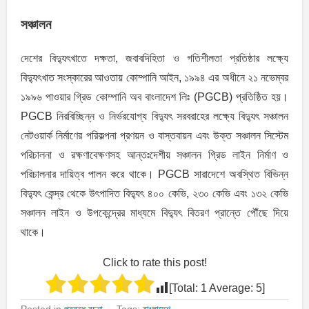
সঞ্চালন
দেশের বিদ্যুৎখাতে দক্ষতা, জবাবদিহিতা ও গতিশীলতা প্রতিষ্ঠার লক্ষ্যে
বিদ্যুৎখাত সংস্কারের আওতায় কোম্পানি আইন, ১৯৯৪ এর অধীনে ২১ নভেম্বর
১৯৯৬ পাওয়ার গ্রিড কোম্পানি অব বাংলাদেশ লিঃ (PGCB) প্রতিষ্ঠিত হয়।
PGCB নিরবিচ্ছিন্ন ও নির্ভরযোগ্য বিদ্যুৎ সরবরাহের লক্ষ্যে বিদ্যুৎ সঞ্চালন
নেটওয়ার্ক নির্মাণের পরিকল্পনা প্রণয়ন ও বাস্তবায়ন এবং উক্ত সঞ্চালন সিস্টেম
পরিচালনা ও রক্ষণাবেক্ষণসহ আন্তঃদেশীয় সঞ্চালন গ্রিড লাইন নির্মাণ ও
পরিচালনার দায়িত্ব পালন করে থাকে। PGCB সারাদেশে অবস্থিত বিভিন্ন
বিদ্যুৎ কেন্দ্র থেকে উৎপাদিত বিদ্যুৎ ৪০০ কেভি, ২৩০ কেভি এবং ১৩২ কেভি
সঞ্চালন লাইন ও উপকেন্দ্রের মাধ্যমে বিদ্যুৎ বিতরণ প্রান্তে পৌঁছে দিয়ে
থাকে।
Click to rate this post!
[Total:
1
Average:
5
]
Posted in
প্রবন্ধ রচনা
Tags:
বাংলাদেশ