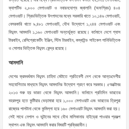
ক্যাপটিভ ২,৮০০ মেগাওয়াট ও নবায়নযোগ্য জ্বালানি (অফগ্রিড) ৪০৪
মেগাওয়াট। গ্রিডভিত্তিক উৎপাদনের মধ্যে সরকারি খাতে ১০,১৪৬ মেগাওয়াট,
বেসরকারি খাতে ৯,৪৮১ মেগাওয়াট, যৌথ উদ্যোগে ১,২৪৪ মেগাওয়াট এবং
বিদ্যুৎ আমদানি ১,১৬০ মেগাওয়াট অন্তর্ভুক্ত রয়েছে। বর্তমানে দেশে গ্যাস
টারবাইন, রেসিপ্রোকেটিং ইঞ্জিন, স্টিম টারবাইন, কম্বাইন্ড সাইকেল পানিভিত্তিক
ও সোলার ভিত্তিক বিদ্যুৎ কেন্দ্র রয়েছে।
আমদানি
দেশের ক্রমবর্ধমান বিদ্যুৎ চাহিদা মেটাতে প্রতিবেশী দেশ থেকে আন্তঃদেশীয়
সহযোগিতার মাধ্যমে বিদ্যুৎ আমদানির উদ্যোগ গ্রহণ করে সরকার। ৫অক্টোবর
২০১৩ শুরু হয় ভারত থেকে বিদ্যুৎ আমদানি। বর্তমানে প্রতিদিন ভারতের
বহরমপুর হতে কুষ্টিয়ার ভেড়ামারা হয়ে ১,০০০ মেগাওয়াট এবং ভারতের ত্রিপুরা
রাজ্যের পালটানা থেকে কুমিল্লা হয়ে ১৬০ মেগাওয়াট বিদ্যুৎ আমদানি করা হয়।
সেই সাথে নেপাল ও ভুটানের সাথে যৌথ মালিকানায় হাইড্রো পাওয়ার প্রকল্প
স্থাপন এবং বিদ্যুৎ আমদানি করার বিষয়টি প্রক্রিয়াধীন।