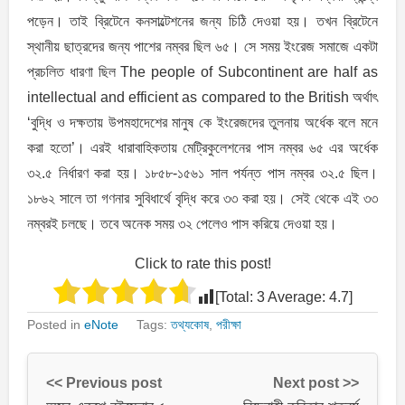
পড়েন। তাই ব্রিটেনে কনসাল্টেশনের জন্য চিঠি দেওয়া হয়। তখন ব্রিটেনে
স্থানীয় ছাত্রদের জন্য পাশের নম্বর ছিল ৬৫। সে সময় ইংরেজ সমাজে একটা
প্রচলিত ধারণা ছিল The people of Subcontinent are half as
intellectual and efficient as compared to the British অর্থাৎ
‘বুদ্ধি ও দক্ষতায় উপমহাদেশের মানুষ কে ইংরেজদের তুলনায় অর্ধেক বলে মনে
করা হতো’। এরই ধারাবাহিকতায় মেট্রিকুলেশনের পাস নম্বর ৬৫ এর অর্ধেক
৩২.৫ নির্ধারণ করা হয়। ১৮৫৮-১৫৬১ সাল পর্যন্ত পাস নম্বর ৩২.৫ ছিল।
১৮৬২ সালে তা গণনার সুবিধার্থে বৃদ্ধি করে ৩৩ করা হয়। সেই থেকে এই ৩৩
নম্বরই চলছে। তবে অনেক সময় ৩২ পেলেও পাস করিয়ে দেওয়া হয়।
Click to rate this post!
[Total:
3
Average:
4.7
]
Posted in
eNote
Tags:
তথ্যকোষ
,
পরীক্ষা
<< Previous post
Next post >>