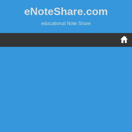
Skip
eNoteShare.com
to
content
educational Note Share