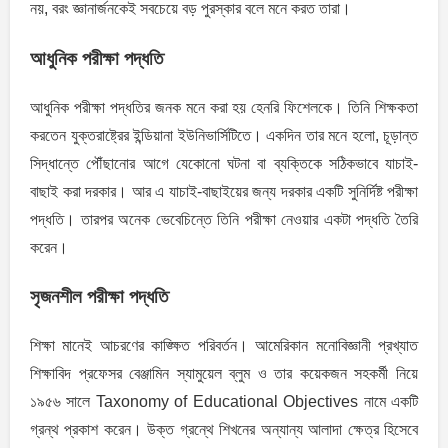
নয়, বরং জ্ঞানার্জনকেই সবচেয়ে বড় পুরস্কার বলে মনে করত তারা।
আধুনিক পরীক্ষা পদ্ধতি
আধুনিক পরীক্ষা পদ্ধতির জনক মনে করা হয় হেনরি ফিশেলকে। তিনি শিক্ষকতা
করতেন যুক্তরাষ্ট্রের ইন্ডিয়ানা ইউনিভার্সিটিতে। একদিন তার মনে হলো, চূড়ান্ত
সিদ্ধান্তে পৌঁছানোর আগে যেকোনো ঘটনা বা ব্যক্তিকে সঠিকভাবে যাচাই-
বাছাই করা দরকার। আর এ যাচাই-বাছাইয়ের জন্য দরকার একটি সুনির্দিষ্ট পরীক্ষা
পদ্ধতি। তারপর অনেক ভেবেচিন্তে তিনি পরীক্ষা নেওয়ার একটা পদ্ধতি তৈরি
করেন।
সৃজনশীল পরীক্ষা পদ্ধতি
শিক্ষা মানেই আচরণের কাঙ্ক্ষিত পরিবর্তন। আমেরিকান মনোবিজ্ঞানী প্রখ্যাত
শিক্ষাবিদ প্রফেসর বেঞ্জামিন স্যামুয়েল ব্লুম ও তার কয়েকজন সহকর্মী নিয়ে
১৯৫৬ সালে Taxonomy of Educational Objectives নামে একটি
গ্রন্থ প্রকাশ করেন। উক্ত গ্রন্থে শিখনের অন্যান্য আলাদা ক্ষেত্র হিসেবে