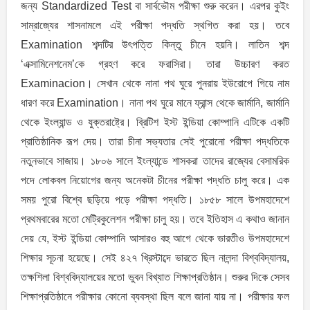
জন্য Standardized Test বা সার্বভৌম পরীক্ষা শুরু করেন। এরপর কুইং
সাম্রাজ্যের শাসনামলে এই পরীক্ষা পদ্ধতি স্থগিত করা হয়। তবে
Examination শব্দটির উৎপত্তি কিন্তু চীনে হয়নি। লাতিন শব্দ
‘এক্সামিনেশনেম’কে গ্রহণ করে ফরাসিরা। তারা উচ্চারণ করত
Examinacion। সেখান থেকে নানা পথ ঘুরে পুনরায় ইউরোপে গিয়ে নাম
ধারণ করে Examination। নানা পথ ঘুরে মানে ফ্রান্স থেকে জার্মানি, জার্মানি
থেকে ইংল্যান্ড ও যুক্তরাষ্ট্রে। ব্রিটিশ ইস্ট ইন্ডিয়া কোম্পানি এটিকে একটি
প্রাতিষ্ঠানিক রূপ দেয়। তারা চীনা সভ্যতার সেই পুরোনো পরীক্ষা পদ্ধতিকে
নতুনভাবে সাজায়। ১৮০৬ সালে ইংল্যান্ডে শাসকরা তাদের রাজ্যের বেসামরিক
পদে লোকবল নিয়োগের জন্য অনেকটা চীনের পরীক্ষা পদ্ধতি চালু করে। এক
সময় পুরো বিশ্বে ছড়িয়ে পড়ে পরীক্ষা পদ্ধতি। ১৮৫৮ সালে উপমহাদেশে
প্রথমবারের মতো মেট্রিকুলেশন পরীক্ষা চালু হয়। তবে ইতিহাস এ কথাও জানান
দেয় যে, ইস্ট ইন্ডিয়া কোম্পানি আসারও বহু আগে থেকে ভারতীও উপমহাদেশে
শিক্ষার সূচনা হয়েছে। সেই ৪২৭ খ্রিস্টাব্দে ভারতে ছিল নালন্দা বিশ্ববিদ্যালয়,
তক্ষশিলা বিশ্ববিদ্যালয়ের মতো ভুবন বিখ্যাত শিক্ষাপ্রতিষ্ঠান। শুরুর দিকে সেসব
শিক্ষাপ্রতিষ্ঠানে পরীক্ষার কোনো ব্যবস্থা ছিল বলে জানা যায় না। পরীক্ষার ফল