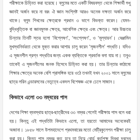
পরীক্ষাকে চিহ্নিত করা হয়েছে। ব্লুমের মতে একটি বিষয়বস্ত থেকে শিক্ষার্থী শুধু
জ্ঞানই অর্জন করে না বরং ঐ জ্ঞান সংশ্লিষ্ট আরও অনেক দক্ষতা অর্জন করে
থাকে। ব্লুম শিখনের ক্ষেত্রকে প্রধান ৩ ভাগে বিভক্ত করেন। যেমন-
বুদ্ধিবৃত্তিক বা জ্ঞানমূলক ক্ষেত্র, আবেগিক ক্ষেত্র এবং ক্ষেত্র। আর উচ্চতর
চিন্তার তিনটি স্তর হলো ‘বিশ্লেষণ’, ‘সংশ্লেষণ’, ও ‘মূল্যায়ন’। বেঞ্জামিন
মুখস্থনির্ভরতা থেকে মুক্ত করার আশায় চালু করেন ‘সৃজনশীল’ পদ্ধতি। যদিও
এ সৃজনশীল প্রশ্ন পদ্ধতির জন্য একক ব্যক্তিকে প্রবর্তক বলা যায় না। তবুও
তাকেই এ সৃজনশীলের জনক হিসেবে চিহ্নিত করা হয়। তার চিন্তার কাঠামো
শিক্ষার ক্ষেত্রে অনেক বেশি প্রাসঙ্গিক হয়ে ওঠে তখনই যখন ২০০১ সালে ব্লুমের
ছাত্র লরিন এন্ডারসনের নেতৃত্বে একদল বিশেষজ্ঞ একে ঢেলে সাজান।
কিভাবে এলো ৩৩ নম্বরের পাস
দেশের শিক্ষা ব্যবস্থায় ছাত্র-ছাত্রীদের ৩৩ নম্বর পেলেই পরীক্ষায় পাস বলে ধরা
হয়। কিন্তু এই পদ্ধতিটা কিভাবে এলো, তা হয়তো আমাদের অনেকেরই
অজানা। ১৮৫৮ সালে উপমহাদেশে প্রথমবারের মতো মেট্রিকুলেশন পরীক্ষা চালু
করা হয়। কিন্তু পাস নম্বর কত হবে তা নিয়ে বোর্ড কর্তৃপক্ষ দ্বিধা দ্বন্দ্বে