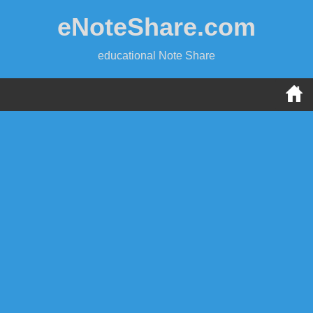
Skip
eNoteShare.com
to
content
educational Note Share