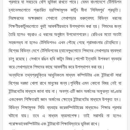
প্রসারে যা সবচেয়ে বেশি ভূমিকা রাখতে পারে। যেমন বাংলাদেশে টেলিভিশন
চ্যানেলগুলােতে প্রচারিত হয়শিক্ষামূলক কার্টুন মীনা ‘সিসিমপুর’ প্রভৃতি।
নিরক্ষরদের অক্ষরজ্ঞান শেখানাে লেখাপড়ার গুরুত্বসহ বিভিন্ন ধরনের
শিক্ষণীয়কার্টুনগুলােতে খুবই আকর্ষণীয়ভাবে উপস্থাপন করা হয়। শিশুদের জন্য
তৈরি হলেও বড়রাও এ ধরনের অনুষ্ঠান উপভােগপরেন। রেডিওর মতাে অতটা
সহজলভ্য না হলেও টেলিভিশনও এখন পৌছে গেছে গ্রামবাংলার চৌহদ্দিতে।
বিশ্বের বিভিন্ন দেশে টেলিভিশনের চ্যানেলুগুলােতে শিশুদের লেখাপড়ার ব্যবস্থা
চালু রয়েছে। সেখানে রঙিন ছবি কাটুন বিষয়।পাপেট ইত্যাদি উপকরণ ব্যবহার
করে লেখাপড়াকে শিশুদের কাছে আকর্ষণীয় করে উপস্থাপন করা হয়।
অন্যদিকে তথ্যপ্রযুক্তির আধুনিকতম মাধ্যম কম্পিউটার এবং ইন্টারনেট সারা
বিশ্বের দরজা খােলা রাখে মানুষের জন্য।পৃথিবীর এমন কোনাে বিষয় নেই যা
ইন্টারনেটের মাধ্যমে জানা যায় না। অবশ্য এটি জ্ঞান অর্জনের অফুরন্ত ভাণ্ডার
এবংকেবল শিক্ষিতরাই জ্ঞান অর্জনের ক্ষেত্রে ইন্টারনেটের মাধ্যমে উপকৃত হন।
বিভিন্ন শিক্ষামূলক সিডি ব্যবহার করেকম্পিউটারের মাধ্যমেও শিক্ষার প্রসার
ঘটানাে যায়। তবে এ মাধ্যম ব্যয়সাপেক্ষ। তাই সরাসরি না হলেও
পরােক্ষভাবেকম্পিউটার এবং ইন্টারনেট শিক্ষাবিস্তারে ভূমিকা রাখে।