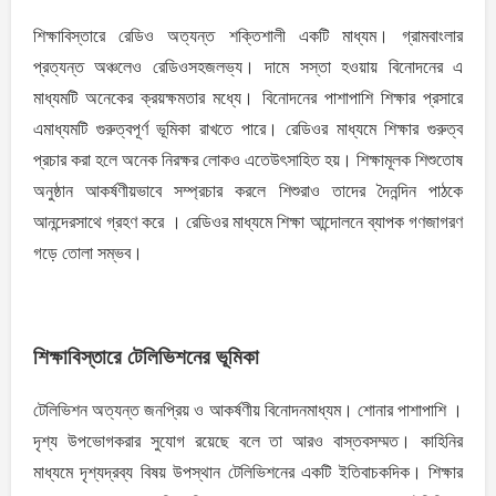
শিক্ষাবিস্তারে রেডিও অত্যন্ত শক্তিশালী একটি মাধ্যম। গ্রামবাংলার
প্রত্যন্ত অঞ্চলেও রেডিওসহজলভ্য। দামে সস্তা হওয়ায় বিনােদনের এ
মাধ্যমটি অনেকের ক্রয়ক্ষমতার মধ্যে। বিনােদনের পাশাপাশি শিক্ষার প্রসারে
এমাধ্যমটি গুরুত্বপূর্ণ ভূমিকা রাখতে পারে। রেডিওর মাধ্যমে শিক্ষার গুরুত্ব
প্রচার করা হলে অনেক নিরক্ষর লােকও এতেউৎসাহিত হয়। শিক্ষামূলক শিশুতােষ
অনুষ্ঠান আকর্ষণীয়ভাবে সম্প্রচার করলে শিশুরাও তাদের দৈনন্দিন পাঠকে
আনন্দেরসাথে গ্রহণ করে । রেডিওর মাধ্যমে শিক্ষা আন্দোলনে ব্যাপক গণজাগরণ
গড়ে তােলা সম্ভব।
শিক্ষাবিস্তারে টেলিভিশনের ভূমিকা
টেলিভিশন অত্যন্ত জনপ্রিয় ও আকর্ষণীয় বিনােদনমাধ্যম। শােনার পাশাপাশি ।
দৃশ্য উপভােগকরার সুযােগ রয়েছে বলে তা আরও বাস্তবসম্মত। কাহিনির
মাধ্যমে দৃশ্যদ্রব্য বিষয় উপস্থান টেলিভিশনের একটি ইতিবাচকদিক। শিক্ষার