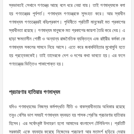
স্বভাবতই সেখানে গণতন্ত্র আছে বলে ধরে নেয়া যায়। তাই গণমাধ্যমকে বলা
হয় গণতন্ত্রের পূর্বশর্ত। গণমাধ্যম গণতন্ত্রকে সুসংহত করে। আর স্বাধীন
গণমাধ্যম গণতন্ত্রেরই বহিঃপ্রকাশ। পৃথিবীতে প্রতিটি মানুষেরই মত প্রকাশের
স্বাধীনতা রয়েছে। গণমাধ্যম মানুষকে মত প্রকাশের জায়গা তৈরি করে দেয়। এ
ছাড়া ক্ষমতাসীন গোষ্ঠী ও অন্যান্য রাজনৈতিক ব্যক্তিত্ব এবং রাষ্ট্রীয় কর্মকা কে
গণমাধ্যম সকলের সামনে নিয়ে আসে। এতে করে জবাবদিহিতার মুখোমুখি হতে
হয় প্রত্যেককেই। তাই তাদেরকে দেশ ও দশের কথা ভাবতে হয়। এর ফলে
গণতন্ত্রের ভিত্তিও পাকাপোক্ত হয়।
প্রচারণার হাতিয়ার গণমাধ্যম
যদিও গণমাধ্যমের নিজস্ব কর্মপদ্ধতি নীতি ও বাকস্বাধীনতার অধিকার রয়েছে
তবুও বেশির ভাগ সময়ই গণমাধ্যম ব্যবহৃত হয় শাসক শ্রেণির প্রচারণার হাতিয়ার
হিসেব। এর সর্বোৎকৃষ্ট উদাহরণ হলো আমাদের বাংলাদেশ টেলিভিশন। প্রতিটি
সরকারই একে ব্যবহার করেছে নিজেদের প্রচারণা আর মতাদর্শ ছড়িয়ে দেয়ার