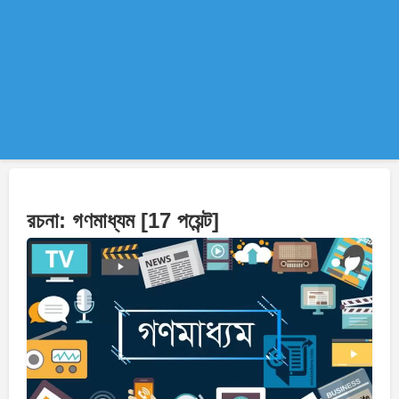
রচনা: গণমাধ্যম [17 পয়েন্ট]