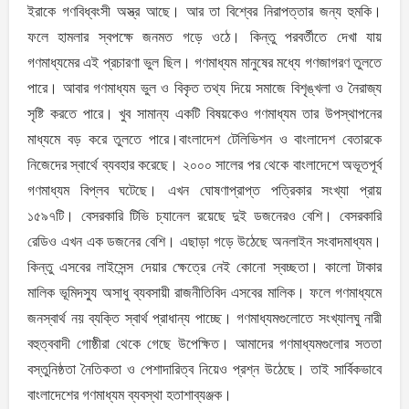
ইরাকে গণবিধ্বংসী অস্ত্র আছে। আর তা বিশ্বের নিরাপত্তার জন্য হুমকি।
ফলে হামলার স্বপক্ষে জনমত গড়ে ওঠে। কিন্তু পরবর্তীতে দেখা যায়
গণমাধ্যমের এই প্রচারণা ভুল ছিল। গণমাধ্যম মানুষের মধ্যে গণজাগরণ তুলতে
পারে। আবার গণমাধ্যম ভুল ও বিকৃত তথ্য দিয়ে সমাজে বিশৃঙ্খলা ও নৈরাজ্য
সৃষ্টি করতে পারে। খুব সামান্য একটি বিষয়কেও গণমাধ্যম তার উপস্থাপনের
মাধ্যমে বড় করে তুলতে পারে।বাংলাদেশ টেলিভিশন ও বাংলাদেশ বেতারকে
নিজেদের স্বার্থে ব্যবহার করেছে। ২০০০ সালের পর থেকে বাংলাদেশে অভূতপূর্ব
গণমাধ্যম বিপ্লব ঘটেছে। এখন ঘোষণাপ্রাপ্ত পত্রিকার সংখ্যা প্রায়
১৫৯৭টি। বেসরকারি টিভি চ্যানেল রয়েছে দুই ডজনেরও বেশি। বেসরকারি
রেডিও এখন এক ডজনের বেশি। এছাড়া গড়ে উঠেছে অনলাইন সংবাদমাধ্যম।
কিন্তু এসবের লাইসেন্স দেয়ার ক্ষেত্রে নেই কোনো স্বচ্ছতা। কালো টাকার
মালিক ভূমিদস্যু অসাধু ব্যবসায়ী রাজনীতিবিদ এসবের মালিক। ফলে গণমাধ্যমে
জনস্বার্থ নয় ব্যক্তি স্বার্থ প্রাধান্য পাচ্ছে। গণমাধ্যমগুলোতে সংখ্যালঘু নারী
বহুত্ববাদী গোষ্ঠীরা থেকে গেছে উপেক্ষিত। আমাদের গণমাধ্যমগুলোর সততা
বস্তুনিষ্ঠতা নৈতিকতা ও পেশাদারিত্ব নিয়েও প্রশ্ন উঠেছে। তাই সার্বিকভাবে
বাংলাদেশের গণমাধ্যম ব্যবস্থা হতাশাব্যঞ্জক।