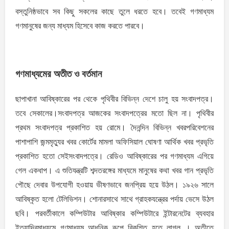
বস্তুনিষ্ঠভাবে সব কিছু সকলের কাছে তুলে ধরতে হবে। তবেই গণমাধ্যম
গণমানুষের জন্য মাধ্যম হিসেবে কাজ করতে পারবে।
গণমাধ্যমের অতীত ও বর্তমান
ছাপাখানা আবিষ্কারের পর থেকে পৃথিবীর বিভিন্ন দেশে চালু হয় সংবাদপত্র।
তবে সেকালের।সংবাদপত্র আজকের সংবাদপত্রের মতাে ছিল না। পৃথিবীর
প্রথম সংবাদপত্র প্রকাশিত হয় রােমে। দৈনন্দিন বিভিন্ন খবরপরিবেশনের
পাশাপাশি জন্মমৃত্যুর খবর কোর্টের মামলা অফিসিয়াল ঘােষণা আর্থিক খবর প্রভৃতি
প্রকাশিত হতাে সেইসংবাদপত্রে। রেডিও আবিষ্কারের পর গণমাধ্যম এগিয়ে
গেল একধাপ। এ শুতিযন্ত্রটি শব্দতরঙ্গের মাধ্যমে মানুষের কথা খবর গান প্রভৃতি
পৌছে দেবার উপযােগী হওয়ায় ভীষণভাবে জনপ্রিয় হয়ে উঠল। ১৯২৬ সালে
আবিষ্কৃত হলাে টেলিভিশন। শােনারসাথে সাথে গ্রাহকযন্ত্রের পর্দায় ভেসে উঠল
ছবি। পরবর্তীকালে কম্পিউটার আবিষ্কার কম্পিউটারে ইন্টারনেটের ব্যবহার
ইত্যাদিরমাধ্যমে গণমাধ্যম আধুনিক রূপে বিকশিত হতে লাগল । অতীতে