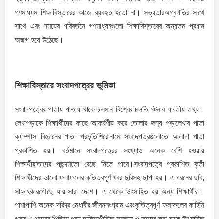
গণমাধ্যম শিক্ষাবিস্তারের কাজে ব্যবহৃত হতাে না। সভ্যতারঅগ্রগতির সাথে
সাথে এবং সময়ের পরিবর্তনে গণমাধ্যমগুলাে শিক্ষাবিস্তারের অন্যতম প্রধান
অজগ হয়ে উঠেছে।
শিক্ষাবিস্তারে সংবাদপত্রের ভূমিকা
সংবাদপত্রের পাতায় পাতায় থাকে চলমান বিশ্বের চলতি ঘটনার যাবতীয় তথ্য।
লেখাপড়াকে শিক্ষার্থীদের কাছে আকর্ষণীয় করে তােলার জন্য পড়ালেখার পাতা
ক্যাম্পাস বিজ্ঞানের পাতা প্রভৃতিশিরােনামে সংবাদপত্রগুলােতে আলাদা পাতা
প্রকাশিত হয়। বর্তমানে সংবাদপত্রের সংখ্যাও অনেক বেশি হওয়ায়
শিক্ষার্থীরাতাদের পছন্দমতাে বেছে নিতে পারে।সংবাদপত্রে প্রকাশিত কৃতী
শিক্ষার্থীদের ভালাে ফলাফলের কৃতিত্বপূর্ণ খবর ছবিসহ ছাপা হয়। এ ধরনের ছবি,
সাক্ষাৎকারপৌছে যায় সারা দেশে। এ থেকে উৎসাহিত হয় অন্য শিক্ষার্থীরা।
পাশাপাশি অনেক দরিদ্র মেধাবীর জীবনসংগ্রাম এবংকৃতিত্বপূর্ণ ফলাফলের কাহিনি
গ্রাম ও শহরের পিছিয়ে পড়া দারিদ্র্যপীড়িত সন্তান ও তাদের বাবা মাকে উৎসাহিত